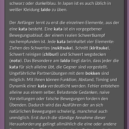
schwarz oder dunkelblau. In Japan ist es auch üblich in
weißer Kleidung
Iaido
zu üben.
Der Anfänger lernt zu erst die einzelnen Elemente, aus der
eine
kata
besteht. Eine
kata
ist ein vorgegebener
Bewegungsablauf, der einem realen Schwertkampf
nachempfunden ist. Jede
kata
beinhaltet vier Elemente:
Ziehen des Schwertes (
nukitsuke
), Schnitt (
kiritsuke
),
Schwert reinigen (
chiburi
) und Schwert wegstecken
(
noto
). Das Besondere am
Iaido
liegt darin, dass jeder die
kata
für sich alleine übt, die Gegner sind vorgestellt.
Ungefährliche Partnerübungen mit dem
bokken
sind
möglich. Mit ihnen können Funktion, Abstand, Timing und
Dynamik einer
kata
verdeutlicht werden. Fehler entstehen
alleine aus einem selber. Belastende Gedanken, naive
Vorstellungen oder falsche Bewegungen fordern den
Übenden. Dadurch wird das Ausführen der an sich
natürlichen Bewegungen schwierig, manchmal auch
unmöglich. Erst durch die ständige Annahme dieser
Herausforderung gelingt allmählich die eine oder andere