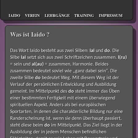
IAIDO
VEREIN
LEHRGÄNGE
TRAINING
IMPRESSUM
Was ist Iaido ?
Das Wort Iaido besteht aus zwei Silben:
iai
und
do
. Die
Silbe
iai
setzt sich aus zwei Schriftzeichen zusammen.
I(ru)
= sein und
ai(au)
= zusammen, Harmonie. Beides
zusammen bedeutet soviel wie „ganz dabei sein“. Die
zweite Silbe
do
bedeutet Weg. Mit diesem Weg ist der
Verlauf der persönlichen Entwicklung und Ausbildung
gemeint. Im Mittelpunkt des
do
steht immer das Üben
einer bestimmten Fertigkeit mit einem überwiegend
spirituellen Aspekt. Anders als bei europäischen
Sportarten, in denen die charakterliche Bildung nur eine
Randerscheinung ist, wenn sie denn überhaupt passiert,
steht diese beim
do
im Mittelpunkt. Das Ziel liegt in der
Ausbildung der in jedem Menschen befindlichen