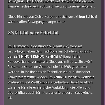
Bewegung. Der Übende merkt mit der Zeit, dass die ihm
fremde Technik vertraut wird. Sie wird zu seiner eigenen.
Diese Einheit von Geist, Körper und Schwert
ki ken tai ichi
wird in allen Bewegungen angestrebt.
ZNKR-Iai oder Seitei-Iai
Im Deutschen Iaido Bund e.V. (DIaiB e.V.) wird als
Grundlage, neben den traditionellen Schulen, das
Iaido
der
ZEN NIHON KENDO RENMEI
(Alljapanischer
Kendoverband) vermittelt. Diese aus mittlerweile zwölf
Formen bestehende Grundschule ist 1968 geschaffen
worden. In ihr finden sich Techniken vieler historischer
Schwertkampfstile wieder. Im
ZNKR-Iai
werden weltweit
Prüfungen und Wettkämpfe abgehalten. Damit besitzen
wir eine für alle einheitliche Ausbildung, die offen und
überprüfbar, auch für Interessierte anderer Budokünste,
ist.