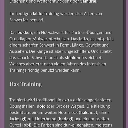
Erziehung und Weiterentwicklung der
Samurai
.
Im heutigen
Iaido
-Training werden drei Arten von
Schwerter benutzt.
Das
bokken
, ein Holzschwert für Partner-Übungen und
Grundlagen-/Aufwärmtechniken. Das
iaito
, es entspricht
einem scharfen Schwert in Form, Länge, Gewicht und
Aussehen. Die Klinge ist aber ungeschliffen. Und zuletzt
das scharfe Schwert, auch als
shinken
bezeichnet.
Welches aber erst nach vielen Jahren des intensiven
Trainings richtig benutzt werden kann.
Das Training
Trainiert wird traditionell in extra dafür eingerichteten
Übungshallen,
dojo
(der Ort des Weges). Die Kleidung
besteht aus einem weiten Hosenrock (
hakama
), einer
Jacke (
gi
) mit Unterhemd (
hadagi
) und einem breiten
Gürtel (
obi
). Die Farben sind dunkel gehalten, meistens